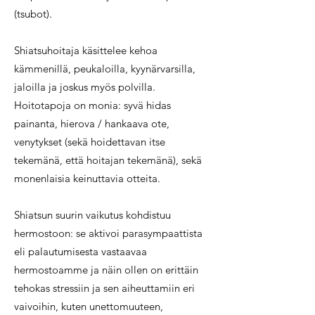
(tsubot).
Shiatsuhoitaja käsittelee kehoa
kämmenillä, peukaloilla, kyynärvarsilla,
jaloilla ja jo
skus myös polvilla.
Hoitotapoja on monia: syvä hidas
painanta, hierova / hankaava ote,
venytykset (sekä hoidettavan itse
tekemänä, että hoitajan tekemänä), sekä
monenlaisia keinuttavia otteita.
Shiatsun suurin vaikutus kohdistuu
hermostoon: se aktivoi parasympaattista
eli palautumisesta vastaavaa
hermostoamme ja näin ollen on erittäin
tehokas stressiin ja sen aiheuttamiin eri
vaivoihin, kuten unettomuuteen,