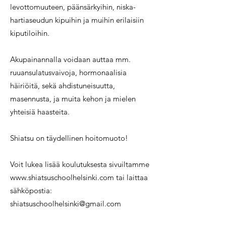
levottomuuteen, päänsärkyihin, niska-
hartiaseudun kipuihin ja muihin erilaisiin
kiputiloihin.
Akupainannalla voidaan auttaa mm.
ruuansulatusvaivoja, hormonaalisia
häiriöitä, sekä ahdistuneisuutta,
masennusta, ja muita kehon ja mielen
yhteisiä haasteita.
Shiatsu on täydellinen hoitomuoto!
Voit lukea lisää koulutuksesta sivuiltamme
www.shiatsuschoolhelsinki.com
tai laittaa
sähköpostia:
shiatsuschoolhelsinki@gmail.com