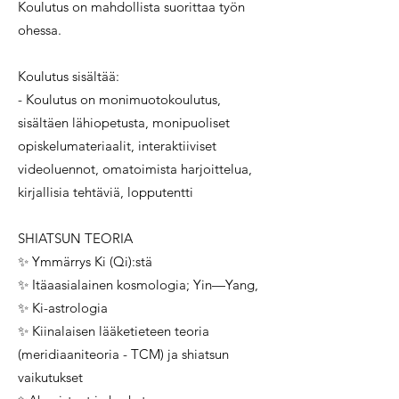
Koulutus on mahdollista suorittaa työn
ohessa.
Koulutus sisältää:
- Koulutus on monimuotokoulutus,
sisältäen lähiopetusta, monipuoliset
opiskelumateriaalit, interaktiiviset
videoluennot, omatoimista harjoittelua,
kirjallisia tehtäviä, lopputentti
SHIATSUN TEORIA
✨ Ymmärrys Ki (Qi):stä
✨ Itäaasialainen kosmologia; Yin—Yang,
✨ Ki-astrologia
✨ Kiinalaisen lääketieteen teoria
(meridiaaniteoria - TCM) ja shiatsun
vaikutukset