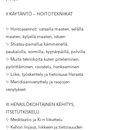
II KÄYTÄNTÖ – HOITOTEKNIIKAT
✨ Hoitoasennot: vatsalla maaten, selällä
maaten, kyljellä maaten, istuen
✨ Shiatsu-painallus kämmenellä,
peukalolla, sormilla, kyynärpäillä, polvilla
✨ Muita tekniikoita kuten piteleminen,
pyörittäminen, ravistelu, hankaaminen
✨ Liike, työskentely ja tietoisuus Harasta
✨ Meridiaanivenyttely ja raajojen
venytykset
III HENKILÖKOHTAINEN KEHITYS,
ITSETUTKISKELU
✨ Meditaatio ja Ki:n liikuttelu
✨ Kehon linjaus, liikkeen ja tietoisuuden