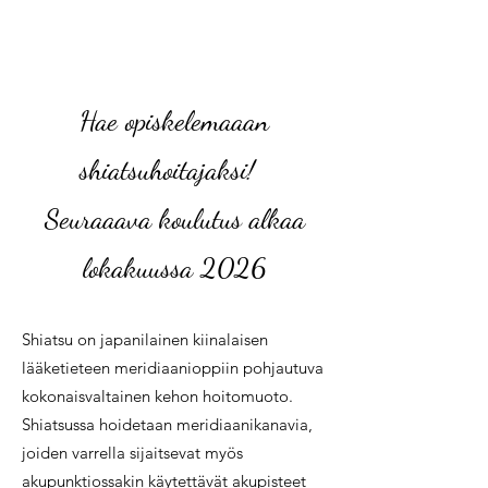
Hae opiskelemaaan
shiatsuhoitajaksi!
Seuraaava koulutus alkaa
lokakuussa 2026
Shiatsu on japanilainen kiinalaisen
lääketieteen meridiaanioppiin pohjautuva
kokonaisvaltainen kehon hoitomuoto.
Shiatsussa hoidetaan meridiaanikanavia,
joiden varrella sijaitsevat myös
akupunktiossakin käytettävät akupisteet