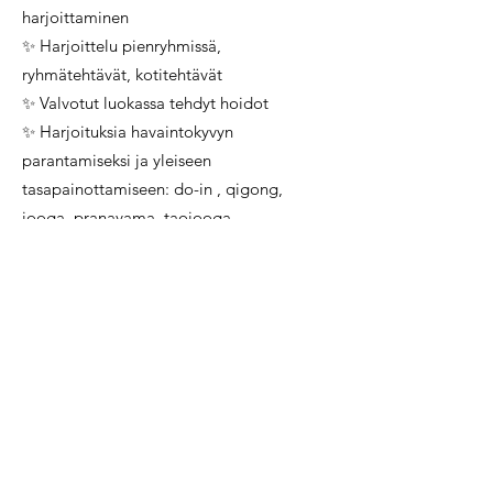
harjoittaminen
✨ Harjoittelu pienryhmissä,
ryhmätehtävät, kotitehtävät
✨ Valvotut luokassa tehdyt hoidot
✨ Harjoituksia havaintokyvyn
parantamiseksi ja yleiseen
tasapainottamiseen: do-in , qigong,
jooga, pranayama, taojooga
✨ Meridiaaniharjoitukset
✨ Eettiset periaatteet — ammatillisen
käytöksen ja etiikan säännöt
Jatkokoulutusten aiheita:
✨ syventävät shiatsutekniikat: diagnoosin
tekeminen ja oirekohtainen shiatsu,
ravinto-oppi, sairaudet