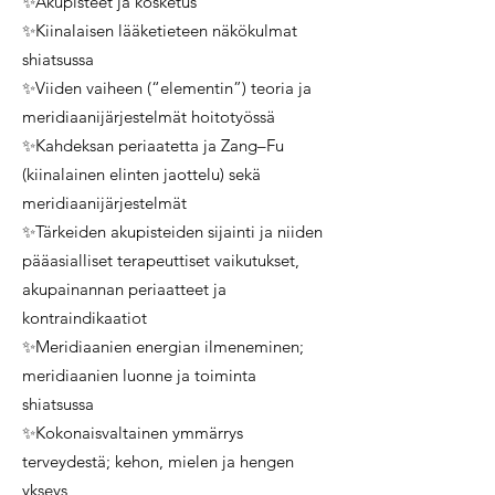
✨Akupisteet ja kosketus
✨Kiinalaisen lääketieteen näkökulmat
shiatsussa
✨Viiden vaiheen (“elementin”) teoria ja
meridiaanijärjestelmät hoitotyössä
✨Kahdeksan periaatetta ja Zang–Fu
(kiinalainen elinten jaottelu) sekä
meridiaanijärjestelmät
✨Tärkeiden akupisteiden sijainti ja niiden
pääasialliset terapeuttiset vaikutukset,
akupainannan periaatteet ja
kontraindikaatiot
✨Meridiaanien energian ilmeneminen;
meridiaanien luonne ja toiminta
shiatsussa
✨Kokonaisvaltainen ymmärrys
terveydestä; kehon, mielen ja hengen
ykseys