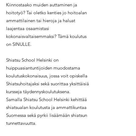
Kiinnostaako muiden auttaminen ja
hoitotyö? Tai oletko kenties jo hoitoalan
ammattilainen tai hieroja ja haluat
laajentaa osaamistasi
kokonaisvaltaisemmaksi? Tämä koulutus
on SINULLE.
Shiatsu School Helsinki on
huippuasiantuntijoiden muodostama
koulutuskokonaisuus, jossa voit opiskella
Shiatsuhoitajaksi sekä suorittaa yksittäisiä
kursseja täydennyskoulutuksena.
Samalla Shiatsu School Helsinki kehittää
shiatsualan koulutusta ja ammattikuntaa
Suomessa sekä pyrkii lisäämään shiatsun
tunnettavuutta.